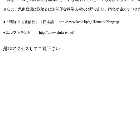
さらに、気象観測は政治とは無関係な科学技術の分野であり、南北が協力すべき
●「朝鮮中央通信社」（日本語） http://www.kcna.kp/goHome.do?lang=jp
●エルファテレビ http://www.elufa-tv.net/
是非アクセスしてご覧下さい