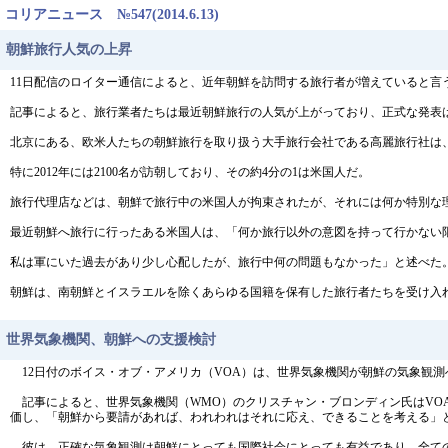
コリアニュース №547(2014.6.13)
朝鮮旅行人気の上昇
11日配信のロイター通信によると、近年朝鮮を訪問する旅行者が増えていると言
記事によると、旅行業者たちは最近朝鮮旅行の人気が上がっており、正式な発表は
北京にある、欧米人たちの朝鮮旅行を取り扱う大手旅行会社である高麗旅行社は、
特に2012年には2100名が訪朝しており、その約4分の1は米国人だ。
旅行代理店などは、朝鮮で旅行中の米国人が拘束されたが、それには何か特別な
最近朝鮮へ旅行に行ったある米国人は、「何か旅行以外の意図を持って行かない
私は軍にいた過去があり少し心配したが、旅行中何の問題もなかった」と述べた
朝鮮は、南朝鮮とイスラエルを除くあらゆる国籍を保有した旅行者たちを受け入
世界気象機関、朝鮮への支援検討
12日付のボイス・オブ・アメリカ（VOA）は、世界気象機関が朝鮮の気象観測
記事によると、世界気象機関（WMO）のクリスチャン・ブロンディン氏はVO
価し、「朝鮮から要請があれば、われわれはそれに応え、できることを考える」
彼は、正確な気象観測は朝鮮にとっても国際社会にとっても有益であり、全て