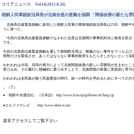
コリアニュース №614(2015.8.26)
朝鮮人民軍総政治局長が北南合意の意義を強調 「関係改善の新たな雰
北南高位級緊急接触に参加した朝鮮人民軍の黄炳瑞総政治局長は25日、朝鮮中
うに述べた。
「今回の北南高位級緊急接触でなされた合意は北南間の軍事的対決と衝突を防ぎ
です。
今回の北南高位級緊急接触を通じて南朝鮮当局は、根拠のない事件をでっち上げ
情勢だけを緊張させ、あってはならない軍事的衝突をもたらすしかないという深
われわれは今回、共同の努力によって北南関係改善の新しい雰囲気が生まれたこ
受け止め、その履行に積極的に乗り出すことで、北南関係の発展に実質的に寄与
われわれは全民族が願う民族繁栄の時代、統一の時代を早めるためにすべての力
」（了）
●「朝鮮中央通信社」（日本語） http://www.kcna.kp/goHome.do?lang=jp
●エルファテレビ http://www.elufa-tv.net/
是非アクセスしてご覧下さい