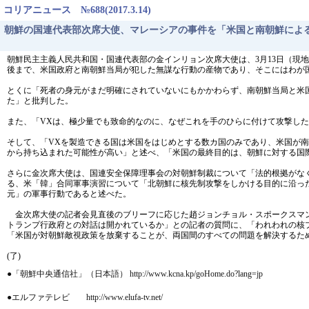
コリアニュース №688(2017.3.14)
朝鮮の国連代表部次席大使、マレーシアの事件を「米国と南朝鮮によ
朝鮮民主主義人民共和国・国連代表部の金インリョン次席大使は、3月13日（現
後まで、米国政府と南朝鮮当局が犯した無謀な行動の産物であり、そこにはわが
とくに「死者の身元がまだ明確にされていないにもかかわらず、南朝鮮当局と米
た」と批判した。
また、「VXは、極少量でも致命的なのに、なぜこれを手のひらに付けて攻撃し
そして、「VXを製造できる国は米国をはじめとする数カ国のみであり、米国が
から持ち込まれた可能性が高い」と述べ、「米国の最終目的は、朝鮮に対する国
さらに金次席大使は、国連安全保障理事会の対朝鮮制裁について「法的根拠がな
る、米「韓」合同軍事演習について「北朝鮮に核先制攻撃をしかける目的に沿っ
元」の軍事行動であると述べた。
金次席大使の記者会見直後のブリーフに応じた趙ジョンチョル・スポークスマン
トランプ行政府との対話は開かれているか」との記者の質問に、「われわれの核
「米国が対朝鮮敵視政策を放棄することが、両国間のすべての問題を解決するた
(了)
●「朝鮮中央通信社」（日本語） http://www.kcna.kp/goHome.do?lang=jp
●エルファテレビ http://www.elufa-tv.net/