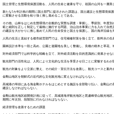
国土管理と生態環境保護活動を、人民の生命と健康を守り、祖国の山河を一層美
新たな5カ年計画の期間に国土部門に提示された課題は、国土建設と生態環境保
に変貌させる活動を粘り強く推し進めることである。
その他、山林をはじめ生態環境の全般的な実態を調査・掌握し、季節別、年度別
範と細則を正しく制定して厳格に施行する問題、治山治水事業に力を入れて自然
の建設を大がかりに推し進めて人民の生命安全と国土を保護し、国の海岸沿線を
人民の生活と直結する都市経営部門では、住宅補修対策を強く立て、飲料水の生
園林設計水準を一段と高め、公園と遊園地を美しく整備し、良種の樹木と草花、
対外経済部門では科学的な戦略を立て、対外経済活動を目的意識的に発展させな
観光部門の活性化は、人民により文化的な生活を享受させ日ごとに変貌するわが
観光の対象をより立派に整え、その紹介・宣伝方法を改善し、観光コースと案内
金剛山地区を朝鮮式の近代的な文化観光地に変えなければならない。
高城港の埠頭にある海金剛ホテルをはじめとする施設を全部取り払い、金剛山の
建設しなければならない。
金剛山観光地区総開発計画に従って、高城港海岸観光地区と毘盧峰登山観光地区
期間に年次別、段階別に行わなければならない。
経済管理を改善するための課題