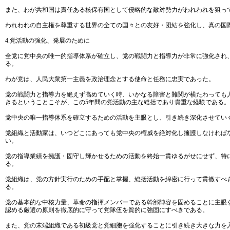
また、わが共和国は責任ある核保有国として侵略的な敵対勢力がわれわれを狙っ
われわれの自主権を尊重する世界の全ての国々との友好・団結を強化し、真の国
4.党活動の強化、発展のために
全党に党中央の唯一的指導体系が確立し、党の戦闘力と指導力が非常に強化され
る。
わが党は、人民大衆第一主義を政治理念とする使命と任務に忠実であった。
党の戦闘力と指導力を絶えず高めていく時、いかなる障害と難関が横たわっても
きるということこそが、この5年間の党活動の主な総括であり貴重な経験である。
党中央の唯一指導体系を確立するための活動を主眼とし、引き続き深化させてい
党組織と活動家は、いつどこにあっても党中央の権威を絶対化し擁護しなければ
い。
党の指導業績を擁護・固守し輝かせるための活動を終始一貫ゆるがせにせず、特
る。
党組織は、党の方針実行のための手配と掌握、総括活動を綿密に行って貫徹すべ
る。
党の基本的な中核力量、革命の指揮メンバーである幹部陣容を固めることに主眼
認める厳選の原則を徹底的に守って党隊伍を質的に強固にすべきである。
また、党の末端組織である初級党と党細胞を強化することに引き続き大きな力を