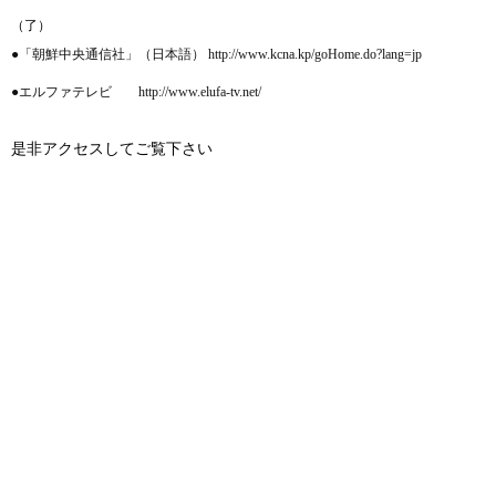
（了）
●「朝鮮中央通信社」（日本語） http://www.kcna.kp/goHome.do?lang=jp
●エルファテレビ http://www.elufa-tv.net/
是非アクセスしてご覧下さい