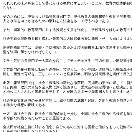
われわれの未来を安心して委ねられる教育にするということが、教育の総体的目
らない。
そのためには、中等および高等教育部門で、現代教育の発展趨勢と教育学的要求
力と水準を向上させるための活動を方法論をもって行うべきである。
また、国家的に教育部門に対する投資と支援を強化し、学校建設をはじめ教育の
社会主義保健医療を最も優れた先進的な人民保健医療に発展させ、人民によりよ
保健医療部門では、治療・予防機関と製薬および医療機器工場を改造する活動を
盤を強固に築かなければならない。
文学・芸術の各部門で一大革命を起こしてチュチェ文学・芸術の新しい開花期を
文芸部門の創作指導活動家と創作家、芸能人は、高い見識と進取的な活動気風を
開し、後進の育成を、正しいシステムと発展戦略、明確な発展目標を掲げて目的
出版・報道部門では、社会主義建設の新たな激変期、高揚期の要求に即して、新
想と路線、政策の真髄を全人民に深く認識させ、党大会の決定貫徹へと総決起、
と地位にふさわしく果敢に奮発して、わが国のスポーツ先進国入りを果たすべき
社会主義文化建設の革新的方向は、総括期間の成果と経験、欠陥と教訓を前進と
る雄大な構想の反映である。
一方、非社会主義・反社会主義的傾向を一掃し、全国に社会主義的生活様式を確
革命的な転換をもたらすことが重要である。
全人民が社会主義に対する信念、自分のものに対する愛着と信頼をもって朝鮮式
いを強力に展開しなければならない。