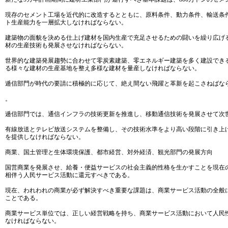
現存のセメント工場を近代的に改造するとともに、原料条件、動力条件、輸送条
ト生産能力を一層拡大しなければならない。
建築物の面貌を決める仕上げ建材を国内生産で充足させるための闘いを繰り広げ
材の生産技術も発展させなければならない。
世界的な建築発展趨勢に合わせて零炭素建築、零エネルギー建築を多く建設でき
る様々な建材の生産基地を整え多様な建材を量産しなければならない。
逓信部門が時代の要請に積極的に応じて、絶え間ない飛躍と革新を起こさねばな
。
逓信部門では、通信インフラの技術更新を推進し、移動通信技術を発展させて次
有線放送とテレビ放送システムを整備し、その技術水準をより高い段階に引き上
を提供しなければならない。
商業、国土管理と生体環境保護、都市経営、対外経済、観光部門の発展方向
国営商業を発展させ、給養・便益サービスの社会主義的性格を生かすことを現在
相伴う人民サービス活動に還元すべきである。
現在、われわれの商業が必ず解決すべき重要な課題は、商業サービス活動の全般
ことである。
商業サービス単位では、正しい経営戦略を持ち、商業サービス活動において人民
なければならない。