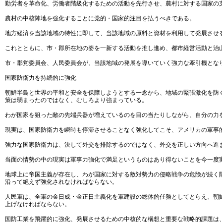
勤労者を革命化、労働者階級化するための活動を先行させ、農村に対する国家の
農村の中核陣地を強化することに党的・国家的注目を払うべきである。
地方経済を当該地域の特性に即して、当該地域の原料と資材を利用して発展させ
これとともに、市・郡所在地の姿を一新する活動を推し進め、都市経営活動と治
市・郡党委員会、人民委員会が、当該地域の発展を導いていく強力な牽引機とな
国家防衛力を持続的に強化
朝鮮半島と世界の平和と安全を保障しようとする一念から、地域の緊張激化を防
策は弱まったのではなく、むしろより強まっている。
わが国家を狙った敵の先端兵器が増えているのを目の当たりしながら、自分の力
現実は、国家防衛力を瞬時も停滞させることなく強化してこそ、アメリカの軍事
強力な国家防衛力は、決して外交を排除するのではなく、外交を正しい方向へ進
当面の情勢の中の現実は軍事力強化で満足というものはあり得ないことを今一度
地球上に帝国主義が存在し、わが国家に対する敵対勢力の侵略戦争の危険が続く
沿って絶えず強化されなければならない。
人民軍は、全軍の金日成・金正日主義化を軍建設の総体的任務としてとらえ、朝
上げなければならない。
国防工業を飛躍的に強化、発展させるための中核的な構想と重要な戦略的課題は