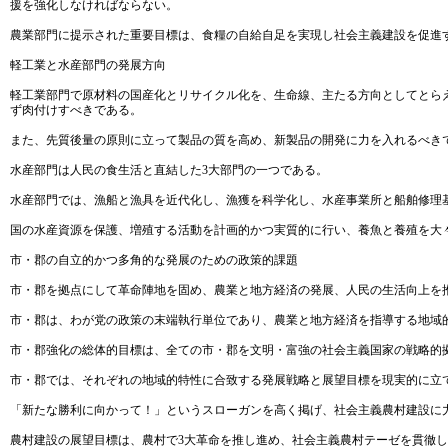
援を強化しなければならない。
農業部門に提示された重要目標は、食糧の自給自足を実現し社会主義建設を促進
軽工業と水産部門の発展方向
軽工業部門で原材料の国産化とリサイクル化を、生命線、主たる方向としてとら
ず肉付けすべきである。
また、先質後量の原則に立って製品の質を高め、新製品の開発に力を入れるべき
水産部門は人民の食生活と直結した3大部門の一つである。
水産部門では、漁船と漁具を近代化し、漁獲を科学化し、水産事業所と船舶修理
国の水産資源を保護、増殖する活動を計画的かつ実質的に行い、養魚と養殖を大
市・郡の自立的かつ多角的な発展のための政策的課題
市・郡を拠点にして革命陣地を固め、農業と地方経済の発展、人民の生活向上を
市・郡は、わが党の政策の末端執行単位であり、農業と地方経済を指導する地域
市・郡強化の総体的目標は、全ての市・郡を文明・富強の社会主義国家の戦略的
市・郡では、それぞれの地域的特性に合致する発展戦略と展望目標を現実的に立
「新たな勝利に向かって！」というスローガンを高く掲げ、社会主義農村建設に
農村建設の展望目標は、農村で3大革命を推し進め、社会主義農村テーゼを貫徹