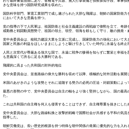
わり最終審査段階にあり、各種電子兵器、無人打撃装備と偵察探知手段、軍事偵
きな意味を持つ国防研究成果を収めた。
国防科学部門、軍需工業部門で成し遂げられた大胆な飛躍は、朝鮮の国家防衛力
において大きな意義を持つ。
党の指導の下で人民軍は、祖国防衛と社会主義建設の両戦線で偉勲を立て、奇跡
戒勤務と戦闘動員態勢で、祖国の領土、領空、領海を頼もしく守り、敵の挑発・
党中央委員会は、核戦力建設大業を立派に完成し、国家防衛力の強化において大
国家と民族の利益をほしいままにしようと駆け引きしていた時代に永遠なる終止
人民と次世代が尊厳ある強大な国で、永遠に戦争の惨禍を知らずに繁栄と幸福を
も意義深くて誇るに足る大勝利である。
飛躍的に高まった共和国の対外的地位
党中央委員会は、並進路線の偉大な勝利を収めて以降、積極的な対外活動を展開
米国のあがきのような攻勢とそれに追随する勢力の必死の圧迫・封鎖策動によっ
最悪の形勢の中で、党中央委員会は自主の軸をより強く堅持しながら、国の最高
た。
これは共和国の自主権を何人も侵害することはできず、自主権尊重を抜きにした
党中央委員会は、大胆な路線転換と攻撃的戦略で国際社会が共感する平和の気流
指導した。
朝鮮労働党は、長い歴史的根源を持つ特殊な朝中関係の発展に優先的な力を入れ