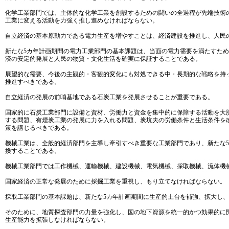
化学工業部門では、主体的な化学工業を創設するための闘いの全過程が先端技術
工業に変える活動を力強く推し進めなければならない。
自立経済の基本原動力である電力生産を増やすことは、経済建設を推進し、人民
新たな5カ年計画期間の電力工業部門の基本課題は、当面の電力需要を満たすた
済の安定的発展と人民の物質・文化生活を確実に保証することである。
展望的な需要、今後の主観的・客観的変化にも対処できる中・長期的な戦略を持
推進すべきである。
自立経済の発展の前哨基地である石炭工業を発展させることが重要である。
国家的に石炭工業部門に設備と資材、労働力と資金を集中的に保障する活動を大
する問題、有煙炭工業の発展に力を入れる問題、炭坑夫の労働条件と生活条件を
策を講じるべきである。
機械工業は、全般的経済部門を主導し牽引すべき重要な工業部門であり、新たな
換することである。
機械工業部門では工作機械、運輸機械、建設機械、電気機械、採取機械、流体機
国家経済の正常な発展のために採掘工業を重視し、もり立てなければならない。
採取工業部門の基本課題は、新たな5カ年計画期間に生産的土台を補強、拡大し
そのために、地質探査部門の力量を強化し、国の地下資源を統一的かつ効果的に
生産能力を拡張しなければならない。