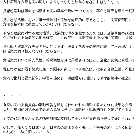
入れ広範な大衆を党の周りによりしっかりと結集させなければならない。
党思想活動は革命を指導する党の基本任務の一つであり、革命と建設を導く全期
党の思想活動において唯一管理制の原則を徹底的に守るとともに、党宣伝部門に
方法を抜本的に改善していかなければならない。
革命と建設に対する党の指導、政策的指導を強化するためには、当該単位の政治
件に実行する革命的気風を確立し、行政代行、追随主義を徹底的に警戒し、提起
党活動の抜本的な改善のためにはまず、発展する現実の要求に即して不合理な党
的活動に切り替えなければならない。
党活動において親人民性、親現実性が真に具現されるほど、全党が真実と真理へ
現在わが党が最も警戒し第一の闘争対象にすべき標的は、権柄と官僚主義、不正
党内で批判と思想闘争、学習を強化し、職能通りに活動する革命的規律を確立し
＊ ＊ ＊
今回の党中央委員会の活動報告を通じてわれわれの活動で収められた成果と欠陥
なり、集団的討議を経て共通の見解に基づく戦略的・戦術的方針を確定できるよ
全ての代表者がわが党の指導思想に立脚して高い党的責任感を持って提起された
そして、偉大な金日成・金正日主義の旗印を高く掲げ、党中央の周りに固く団結
のために力強く闘っていこう。