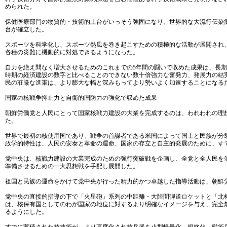
められた。
保健医療部門の物質的・技術的土台がいっそう強固になり、世界的な大流行伝染
台が確立した。
スポーツを科学化し、スポーツ熱風を巻き起こすための積極的な活動が展開され
各種の災難に機動的に対処できるようになった。
自力を絶え間なく増大させるためのこれまでの5年間の闘いで収めた成果は、長
時期の経済建設の数字と比べることのできない数十倍強力な奮発力、発展力の結
民の荘厳な進軍は、より膨大な幅と深みもってより勢いよく加速することになる
国家の核戦争抑止力と自衛的国防力の強化で収めた成果
朝鮮労働党と人民にとって国家核戦力建設の大業を完成するのは、われわれの理
た。
世界で最初の核使用国であり、戦争の首謀者である米国によって国土と民族が分
政学的特性は、人民の安泰と革命の運命、国家の存立と自主的発展のために、す
党中央は、核戦力建設の大業完成のための強行突破戦を企画し、全党と全人民を
準備させるための一大思想戦を手配し展開した。
祖国と民族の運命をかけて党中央が行った精力的かつ卓越した指導活動は、朝鮮
党中央の直接的指導の下で「火星砲」系列の中距離・大陸間弾道ロケットと「北
は、核保有国としてのわが国家の地位に対するより明確なイメージを与え、完全
るようにした。