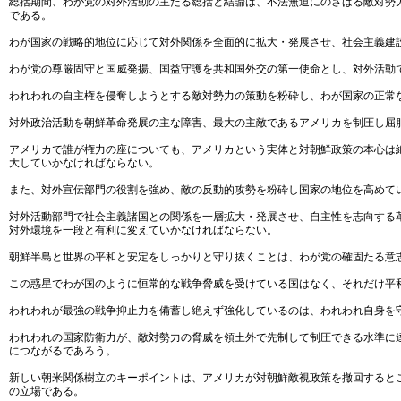
総括期間、わが党の対外活動の主たる総括と結論は、不法無道にのさばる敵対勢
である。
わが国家の戦略的地位に応じて対外関係を全面的に拡大・発展させ、社会主義建
わが党の尊厳固守と国威発揚、国益守護を共和国外交の第一使命とし、対外活動
われわれの自主権を侵奪しようとする敵対勢力の策動を粉砕し、わが国家の正常
対外政治活動を朝鮮革命発展の主な障害、最大の主敵であるアメリカを制圧し屈
アメリカで誰が権力の座についても、アメリカという実体と対朝鮮政策の本心は
大していかなければならない。
また、対外宣伝部門の役割を強め、敵の反動的攻勢を粉砕し国家の地位を高めて
対外活動部門で社会主義諸国との関係を一層拡大・発展させ、自主性を志向する
対外環境を一段と有利に変えていかなければならない。
朝鮮半島と世界の平和と安定をしっかりと守り抜くことは、わが党の確固たる意
この惑星でわが国のように恒常的な戦争脅威を受けている国はなく、それだけ平
われわれが最強の戦争抑止力を備蓄し絶えず強化しているのは、われわれ自身を
われわれの国家防衛力が、敵対勢力の脅威を領土外で先制して制圧できる水準に
につながるであろう。
新しい朝米関係樹立のキーポイントは、アメリカが対朝鮮敵視政策を撤回すると
の立場である。