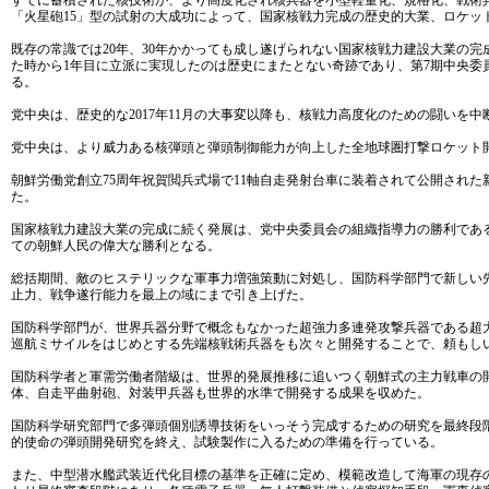
すでに蓄積された核技術が、より高度化され核兵器を小型軽量化、規格化、戦術兵器
「火星砲15」型の試射の大成功によって、国家核戦力完成の歴史的大業、ロケッ
既存の常識では20年、30年かかっても成し遂げられない国家核戦力建設大業の
た時から1年目に立派に実現したのは歴史にまたとない奇跡であり、第7期中央
る。
党中央は、歴史的な2017年11月の大事変以降も、核戦力高度化のための闘いを
党中央は、より威力ある核弾頭と弾頭制御能力が向上した全地球圏打撃ロケット
朝鮮労働党創立75周年祝賀閲兵式場で11軸自走発射台車に装着されて公開され
た。
国家核戦力建設大業の完成に続く発展は、党中央委員会の組織指導力の勝利であ
ての朝鮮人民の偉大な勝利となる。
総括期間、敵のヒステリックな軍事力増強策動に対処し、国防科学部門で新しい
止力、戦争遂行能力を最上の域にまで引き上げた。
国防科学部門が、世界兵器分野で概念もなかった超強力多連発攻撃兵器である超
巡航ミサイルをはじめとする先端核戦術兵器をも次々と開発することで、頼もし
国防科学者と軍需労働者階級は、世界的発展推移に追いつく朝鮮式の主力戦車の
体、自走平曲射砲、対装甲兵器も世界的水準で開発する成果を収めた。
国防科学研究部門で多弾頭個別誘導技術をいっそう完成するための研究を最終段
的使命の弾頭開発研究を終え、試験製作に入るための準備を行っている。
また、中型潜水艦武装近代化目標の基準を正確に定め、模範改造して海軍の現存