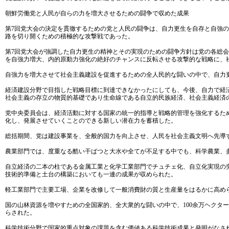
朝鮮労働党と人民が自らの力を増大させるための闘争で収めた成果
第7回党大会の決定を貫徹するための党と人民の闘争は、自力更生を自存と自強
路を切り開くための積極的な攻撃戦であった。
第7回党大会が強調した自力更生の精神とその実現のための闘争方針は党の各総
を自強力増大、内的原動力強化の絶好のチャンスに反転させる攻撃的な戦略に、
自強力を増大させて社会主義建設を促進するための全人民的な闘いの中で、自力
経済建設分野で目指した戦略目標に到達できなかったにしても、今後、自力で経
社会主義の存立の物質的基礎であり生命線である自立的民族経済、社会主義経済
党中央委員会は、経済活動に対する国家の統一的指導と戦略的管理を強化するた
化し、発展させていくことのできる新しい潜在力を蓄積した。
総括期間、党は建設事業を、全般的国力を向上させ、人民を社会主義文明へ先導
農業部門では、度重なる酷い干ばつと大水や全てが不足する中でも、科学農業、
自立経済の二本の柱である金属工業と化学工業部門でチュチェ化、自立化実現の
技術的準備と土台の構築においても一連の成果が収められた。
軽工業部門で主要工場、企業を改修して一般消費財の質と生産量をはるかに高め
国の山林資源を増やすための全国家的、全大衆的な闘いの中で、100余万ヘクタ
らされた。
科学技術分野で国家的重点対象の課題を含む価値ある科学技術成果と発明がなさ