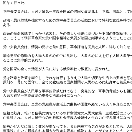
間なく行った。
党中央委員会は、人民大衆第一主義を国家の強固な政治風土、党風、国風として
政治・思想陣地を強化するための党中央委員会の活動において特別な意義を持つ
ある。
白頭の革命伝統でしっかり武装し、その偉大な伝統に基づいた不屈の攻撃精神、
と、こうして朝鮮革命家の貴い闘争精神と気質が確固と継承するようにしたこと
党中央委員会は、情勢の要求と党の意図、革命課題を党員と人民に詳しく知らせ
革命発展の原動力を人民大衆の心の中に見出し、大衆の心に火を灯す人民大衆第
ることに集中的に表れた。
党と国家の全ての活動が人民に対する献身奉仕で徹底的に貫かれた。
党は路線と政策を樹立し、それを施行するうえで人民の切実な生活上の要求と意
原則を一貫して固守し、全ての党組織と国家機関が人民のために献身する気風を
党中央委員会が人民軍を軍事的脅威だけでなく、突発的な非軍事的脅威からも祖
人民大衆第一主義政治の重要な構成部分になった。
党中央委員会は、全党の党組織が生活上の曲折や困難を経ている人々を真心こめ
信頼と献身、報いと信義に満ちている朝鮮労働党の人民大衆第一主義政治によっ
が蓄積され、人民大衆中心の朝鮮式社会主義の優越性と生命力が浮き彫りになっ
情勢がどんなに厳しく難関が重なっても、また内在する欠点があるとしても、人
義建設において提起される膨大な課題を容易に解決することができるということ