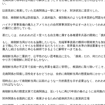
北南関係で根本的な問題から解決しようとする立場と姿勢を持たなければならず
い。
以前良好に発展していた北南関係は一挙に凍りつき、対決状況に逆戻りした。
現在、南朝鮮当局は防疫協力、人道的協力、個別観光のような非本質的な問題を
ハイテク軍事装備の搬入とアメリカとの合同軍事演習を中止すべきだというわれ
の履行に逆行している。
甚だしくは、われわれの正々堂々たる自主権に属する各種通常兵器の開発に「挑
もし、南朝鮮当局がそれを論難したいなら、先端軍事資産の獲得や開発努力を加
まで飛んでいくミサイルを開発するだろうだとか、世界最大水準の弾頭重量をそ
搬入し続ける目的と本心を納得できるように解明すべきである。
南朝鮮当局が二重的で、公平性のない思考観点に立ち、「挑発」だの、何だのと
やり方で南朝鮮に対応するしかない。
南朝鮮当局が不正常で反統一的な所業を厳正に管理し、根源的に取り除いてこそ
北南関係が回復し活性化するかどうかは、全的に南朝鮮当局の態度如何にかかっ
現時点において南朝鮮当局に以前のような一方的善意を示す必要はなく、われわ
ければならない。
南朝鮮当局の態度次第で北南関係は、近いうちに再び3年前の春のように全同胞
対外関係を全面的に拡大・発展させるための総体的方向と政策的立場