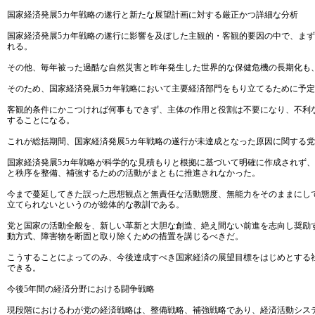
国家経済発展5カ年戦略の遂行と新たな展望計画に対する厳正かつ詳細な分析
国家経済発展5カ年戦略の遂行に影響を及ぼした主観的・客観的要因の中で、ま
れる。
その他、毎年被った過酷な自然災害と昨年発生した世界的な保健危機の長期化も
そのため、国家経済発展5カ年戦略において主要経済部門をもり立てるために予
客観的条件にかこつければ何事もできず、主体の作用と役割は不要になり、不利
することになる。
これが総括期間、国家経済発展5カ年戦略の遂行が未達成となった原因に関する
国家経済発展5カ年戦略が科学的な見積もりと根拠に基づいて明確に作成されず
と秩序を整備、補強するための活動がまともに推進されなかった。
今まで蔓延してきた誤った思想観点と無責任な活動態度、無能力をそのままにし
立てられないというのが総体的な教訓である。
党と国家の活動全般を、新しい革新と大胆な創造、絶え間ない前進を志向し奨励
動方式、障害物を断固と取り除くための措置を講じるべきだ。
こうすることによってのみ、今後達成すべき国家経済の展望目標をはじめとする
できる。
今後5年間の経済分野における闘争戦略
現段階におけるわが党の経済戦略は、整備戦略、補強戦略であり、経済活動シス