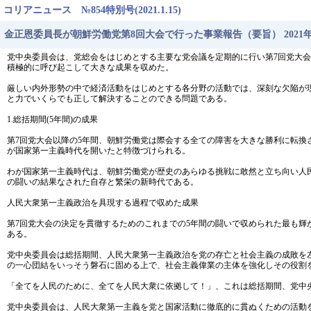
コリアニュース №854特別号(2021.1.15)
金正恩委員長が朝鮮労働党第8回大会で行った事業報告（要旨） 2021年1
党中央委員会は、党総会をはじめとする主要な党会議を定期的に行い第7回党大
積極的に呼び起こして大きな成果を収めた。
厳しい内外形勢の中で経済活動をはじめとする各分野の活動では、深刻な欠陥が
と力でいくらでも正して解決することのできる問題である。
1.総括期間(5年間)の成果
第7回党大会以降の5年間、朝鮮労働党は際会する全ての障害を大きな勝利に転
が国家第一主義時代を開いたと特徴づけられる。
わが国家第一主義時代は、朝鮮労働党が歴史のあらゆる挑戦に敢然と立ち向い人
の闘いの結果なされた自存と繁栄の新時代である。
人民大衆第一主義政治を具現する過程で収めた成果
第7回党大会の決定を貫徹するためのこれまでの5年間の闘いで収められた最も
ある。
党中央委員会は総括期間、人民大衆第一主義政治を党の存亡と社会主義の成敗を
の一心団結をいっそう磐石に固める上で、社会主義偉業の主体を強化しその役割
「全てを人民のために、全てを人民大衆に依拠して！」、これは総括期間、党中
党中央委員会は、人民大衆第一主義を党と国家活動に徹底的に貫ぬくための活動