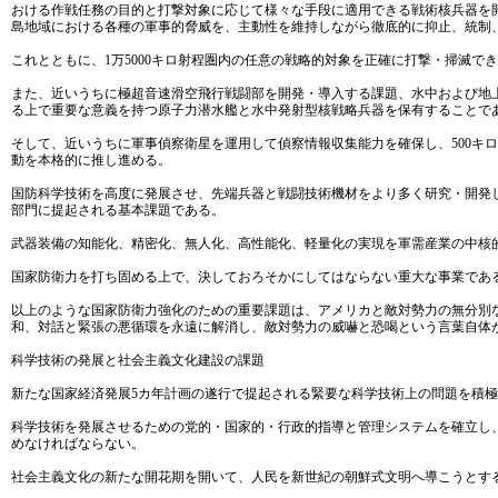
おける作戦任務の目的と打撃対象に応じて様々な手段に適用できる戦術核兵器を
島地域における各種の軍事的脅威を、主動性を維持しながら徹底的に抑止、統制
これとともに、1万5000キロ射程圏内の任意の戦略的対象を正確に打撃・掃滅
また、近いうちに極超音速滑空飛行戦闘部を開発・導入する課題、水中および地
る上で重要な意義を持つ原子力潜水艦と水中発射型核戦略兵器を保有することで
そして、近いうちに軍事偵察衛星を運用して偵察情報収集能力を確保し、500キ
動を本格的に推し進める。
国防科学技術を高度に発展させ、先端兵器と戦闘技術機材をより多く研究・開発
部門に提起される基本課題である。
武器装備の知能化、精密化、無人化、高性能化、軽量化の実現を軍需産業の中核
国家防衛力を打ち固める上で、決しておろそかにしてはならない重大な事業であ
以上のような国家防衛力強化のための重要課題は、アメリカと敵対勢力の無分別
和、対話と緊張の悪循環を永遠に解消し、敵対勢力の威嚇と恐喝という言葉自体
科学技術の発展と社会主義文化建設の課題
新たな国家経済発展5カ年計画の遂行で提起される緊要な科学技術上の問題を積
科学技術を発展させるための党的・国家的・行政的指導と管理システムを確立し
めなければならない。
社会主義文化の新たな開花期を開いて、人民を新世紀の朝鮮式文明へ導こうとす