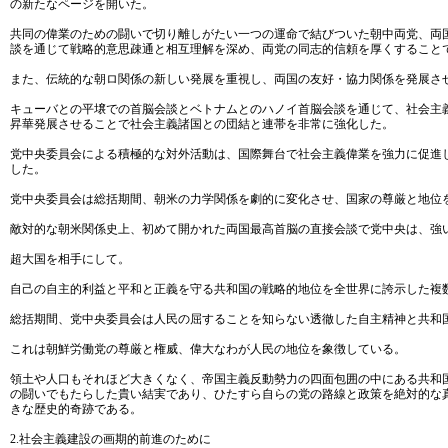
の新たなページを開いた。
共同の偉業のための闘いで切り離しがたい一つの運命で結びついた朝中両党、両
談を通じて戦略的意思疎通と相互理解を深め、両党の同志的信頼を厚くすること
また、伝統的な朝ロ関係の新しい発展を重視し、両国の友好・協力関係を発展さ
キューバとの平壌での首脳会談とベトナムとのハノイ首脳会談を通じて、社会主
昇華発展させることで社会主義諸国との団結と連帯を非常に強化した。
党中央委員会による積極的な対外活動は、国際舞台で社会主義偉業を強力に促進
した。
党中央委員会は総括期間、朝米の力学関係を劇的に変化させ、国家の尊厳と地位
敵対的な朝米関係史上、初めて開かれた両国最高首脳の直接会談で党中央は、強
超大国を相手にして。
自己の自主的利益と平和と正義を守る共和国の戦略的地位を全世界に誇示した複
総括期間、党中央委員会は人民の屈することを知らない透徹した自主精神と共和
これは朝鮮労働党の尊厳と権威、偉大なわが人民の地位を象徴している。
領土や人口もそれほど大きくなく、帝国主義反動勢力の四面包囲の中にある共和
の闘いでもたらした貴い結実であり、ひたすら自らの党の路線と政策を絶対的な
きな歴史的奇跡である。
2.社会主義建設の画期的前進のために