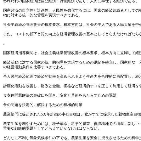
われわれの国家経済は自立経済、計画経済であり、人民に奉仕する経済である。
国家経済の自立性と計画性、人民性を強化するには、国家の経済組織者としての
物に対する統一的な管理を実現すべきである。
社会主義経済管理改善の根本要求、根本方向は、社会の主人である人民大衆を中
また、コストの低下と質の向上を経済管理改善の基本としてとらえなければなら
。
国家経済指導機関は、社会主義経済管理改善の根本要求、根本方向に立脚して経
経済活動に対する国家の統一的指導を実現するための綱紀を確立し、国家的な一
の経営活動条件を改善すべきである。
全人民的経済範囲で経済的効率を高められるよう生産力を合理的に再配置し、経
計画化活動を改善し、財政と金融、価格など経済的テコを正しく利用して経済を
食衣住問題解決の突破口を開き、変化と革新をもたらすための課題
食の問題を決定的に解決するための積極的対策
農業部門に提起された5カ年計画の中心目標は、党がすでに提示した穀物生産目
農業生産を増やすためには、種子革命、科学的農業、低収穫地での増産、新しい
重要な戦略的課題としてとらえていかなければならない。
どんなに不利な気象気候条件の下でも、農業生産を安全に成長させるための科学