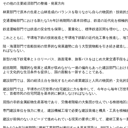
その他の主要経済部門の整備・発展方向
林業部門で原木の生産と山林造成のバランスを取りながら自らの物質的・技術的
交通運輸部門における新たな5カ年計画期間の基本目標は、鉄道の近代化を積極
鉄道運輸部門では鉄道の安全性を保障し、重量化し、標準鉄道区間を増やし、ひ
これとともに、平壌地下鉄の技術改造と平壌地下鉄駅の近代化工事を推進し、地
陸・海運部門で造船技術の世界的な発展趨勢に合う大型貨物船を引き続き建造し
ればならない。
新型の地下鉄電車とトロリーバス、路面電車、旅客バスをはじめ大衆交通手段を
総括期間、飛躍的な発展と成果が収めながら一連の偏向もあった建設部門におけ
より文化的な生活条件を提供し、国の面貌を一新することである。
建設部門では、国の経済土台を強化するための産業建設と人民の物質的・文化的
建設部門では、平壌市の5万世帯の住宅建設に力を集中して、今年から毎年1万
て、首都市民の住宅問題を基本的に解決しなければならない。
屈指の非鉄金属鉱物生産基地であり、労働者階級の大集団が住んでいる検徳地区に
専門建設単位を強力に整え、建設機械工場で必要な建設装備と機具・工具を積極
建設が前例のないスピードで進められている現実の要求に即して、建材工業を一
新たな5カ年計画期間に建材工業部門が遂行すべき基本課題は、800万トンのセ