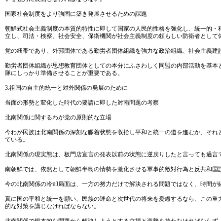
国家社会制度をより強固に築き発展させるための課題
朝鮮式社会主義制度の本質的特性に即して国家の人民的性格を強化し、統一的・
立し、司法・検察、社会安全、保衛機関が社会主義制度の頼もしい防衛者として
党の紐帯であり、外郭団体である勤労者団体組織を強力な政治組織、社会主義建
勤労者団体組織が思想教育団体としての本分にふさわしく同盟の内部活動を基本
隊にしっかり準備させることが重要である。
3.祖国の自主的統一と対外関係の発展のために
当面の形勢と変化した時代の要請に即した対南問題の考察
北南関係に関するわが党の原則的な立場
今わが民族は北南関係の深刻な膠着状態を収拾し平和と統一の道を進むか、それ
ている。
北南関係の現実態は、板門店宣言の発表以前の状態に逆戻りしたと言っても過言
南朝鮮では、依然として朝鮮半島の情勢を激化させる軍事的敵対行為と反共和国
今の北南関係の冷却局面は、一方の努力だけで解決される問題ではなく、時間が
真に国の平和と統一を願い、民族の運命と次世代の将来を憂慮するなら、この重
的な対策を講じなければならない。