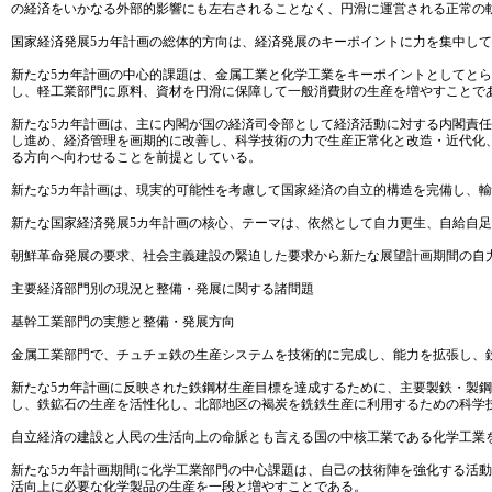
の経済をいかなる外部的影響にも左右されることなく、円滑に運営される正常の
国家経済発展5カ年計画の総体的方向は、経済発展のキーポイントに力を集中し
新たな5カ年計画の中心的課題は、金属工業と化学工業をキーポイントとしてと
し、軽工業部門に原料、資材を円滑に保障して一般消費財の生産を増やすことで
新たな5カ年計画は、主に内閣が国の経済司令部として経済活動に対する内閣責
し進め、経済管理を画期的に改善し、科学技術の力で生産正常化と改造・近代化
る方向へ向わせることを前提としている。
新たな5カ年計画は、現実的可能性を考慮して国家経済の自立的構造を完備し、
新たな国家経済発展5カ年計画の核心、テーマは、依然として自力更生、自給自
朝鮮革命発展の要求、社会主義建設の緊迫した要求から新たな展望計画期間の自
主要経済部門別の現況と整備・発展に関する諸問題
基幹工業部門の実態と整備・発展方向
金属工業部門で、チュチェ鉄の生産システムを技術的に完成し、能力を拡張し、
新たな5カ年計画に反映された鉄鋼材生産目標を達成するために、主要製鉄・製
し、鉄鉱石の生産を活性化し、北部地区の褐炭を銑鉄生産に利用するための科学
自立経済の建設と人民の生活向上の命脈とも言える国の中核工業である化学工業
新たな5カ年計画期間に化学工業部門の中心課題は、自己の技術陣を強化する活
活向上に必要な化学製品の生産を一段と増やすことである。