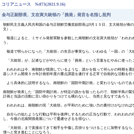
コリアニュース №873(2021.9.16)
金与正副部長、文在寅大統領の「挑発」発言を名指し批判
朝鮮民主主義人民共和国の金与正朝鮮労働党副部長は9月１５日、文大統領が南の
文）。
報道によると、ミサイル発射実験を参観した南朝鮮の文在寅大統領が「われわれ
う。
報道で明らかになった「大統領」の失言が事実なら、いわゆる「一国」の「大
「大統領」が、記者などがやたらに使う「挑発」という言葉をむやみに使った
われわれは今、南朝鮮が憶測しているような、誰かを狙って何らかの時期を選択
器システム開発５カ年計画初年度の重点課題を遂行する正常で自衛的な活動を行
より具体的に説明するなら、南朝鮮の「国防中期計画」と変わりないものであ
南朝鮮が発表した「国防中期計画」が特定の誰かを狙ったもので、朝鮮半島の緊
計画と当該の活動に言い掛かりをつけても構わないし、当然と見なすであろう。
われわれは、南朝鮮の現「大統領」が平和のために強い力の裏付けがなければ
自分らの似たような行動は平和を後押しするための正当な行動で、われわれの行
し、今後の北南関係発展について憂慮せざるを得ない。
「大統領」まで直接出てきて相手を中傷し言掛りをつけることに加勢するなら、
壊へと突き進むことになろう。