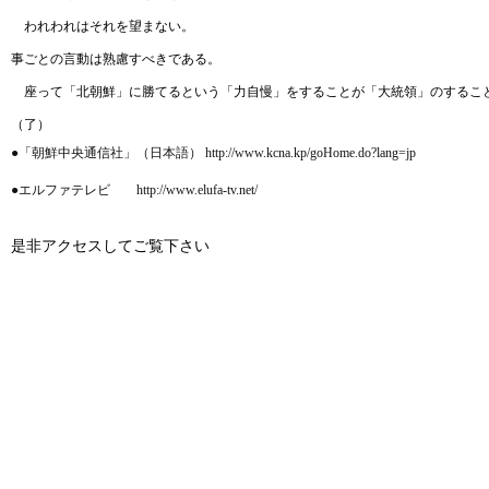
われわれはそれを望まない。
事ごとの言動は熟慮すべきである。
座って「北朝鮮」に勝てるという「力自慢」をすることが「大統領」のするこ
（了）
●「朝鮮中央通信社」（日本語） http://www.kcna.kp/goHome.do?lang=jp
●エルファテレビ http://www.elufa-tv.net/
是非アクセスしてご覧下さい