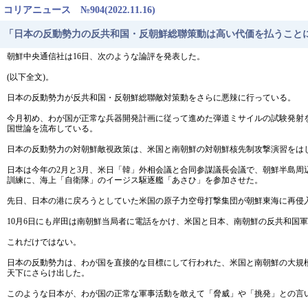
コリアニュース №904(2022.11.16)
「日本の反動勢力の反共和国・反朝鮮総聯策動は高い代価を払うこと
朝鮮中央通信社は16日、次のような論評を発表した。
(以下全文)。
日本の反動勢力が反共和国・反朝鮮総聯敵対策動をさらに悪辣に行っている。
今月初め、わが国が正常な兵器開発計画に従って進めた弾道ミサイルの試験発射
国世論を流布している。
日本の反動勢力の対朝鮮敵視政策は、米国と南朝鮮の対朝鮮核先制攻撃演習をは
日本は今年の2月と3月、米日「韓」外相会議と合同参謀議長会議で、朝鮮半島周
訓練に、海上「自衛隊」のイージス駆逐艦「あさひ」を参加させた。
先日、日本の港に戻ろうとしていた米国の原子力空母打撃集団が朝鮮東海に再侵
10月6日にも岸田は南朝鮮当局者に電話をかけ、米国と日本、南朝鮮の反共和国
これだけではない。
日本の反動勢力は、わが国を直接的な目標にして行われた、米国と南朝鮮の大規
天下にさらけ出した。
このような日本が、わが国の正常な軍事活動を敢えて「脅威」や「挑発」との言