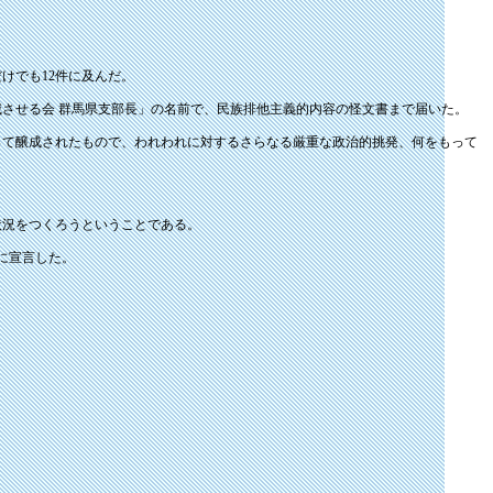
。
けでも12件に及んだ。
させる会 群馬県支部長」の名前で、民族排他主義的内容の怪文書まで届いた。
って醸成されたもので、われわれに対するさらなる厳重な政治的挑発、何をもって
状況をつくろうということである。
に宣言した。