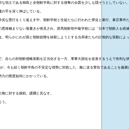
聖な領土である独島と全朝鮮半島に対する侵奪の企図を少しも隠そうとしていない
魔の手を深く伸ばしている。
卑劣な悪行をくり返えす中、朝鮮学校と生徒たちに行われた脅迫と暴行、暴言事件だ
の悪辣極まりない落書きが発見され、群馬朝鮮初中級学校には「日本で朝鮮人を絶滅
は、明らかにわが国と朝鮮総聯を抹殺しようとする当局者たちの計画的な策動によ
で、自らの対朝鮮侵略策動を正当化する一方、軍事大国化を促進するうえで有利な
射が、今も続く朝鮮半島の不安定な情勢に対処した、敵に送る警告であることを厳粛
勢力の態度如何にかかっている。
主権に対する挑戦、蹂躙と見なす。
ろう。