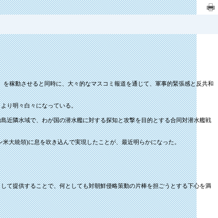
）を稼動させると同時に、大々的なマスコミ報道を通じて、軍事的緊張感と反共和
、より明々白々になっている。
の独島近隣水域で、わが国の潜水艦に対する探知と攻撃を目的とする合同対潜水艦戦
ン米大統領)に息を吹き込んで実現したことが、最近明らかになった。
として提供することで、何としても対朝鮮侵略策動の片棒を担ごうとする下心を満