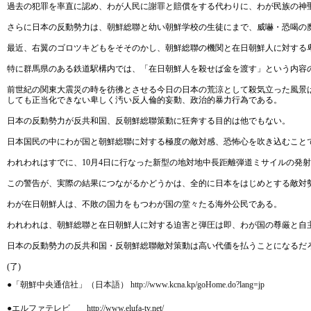
過去の犯罪を率直に認め、わが人民に謝罪と賠償をする代わりに、わが民族の神
さらに日本の反動勢力は、朝鮮総聯と幼い朝鮮学校の生徒にまで、威嚇・恐喝の
最近、右翼のゴロツキどもをそそのかし、朝鮮総聯の機関と在日朝鮮人に対する
特に群馬県のある鉄道駅構内では、「在日朝鮮人を殺せば金を渡す」という内容
前世紀の関東大震災の時を彷彿とさせる今日の日本の荒涼として殺気立った風景
しても正当化できない卑しく汚い反人倫的妄動、政治的暴力行為である。
日本の反動勢力が反共和国、反朝鮮総聯策動に狂奔する目的は他でもない。
日本国民の中にわが国と朝鮮総聯に対する極度の敵対感、恐怖心を吹き込むこと
われわれはすでに、10月4日に行なった新型の地対地中長距離弾道ミサイルの発
この警告が、実際の結果につながるかどうかは、全的に日本をはじめとする敵対
わが在日朝鮮人は、不敗の国力をもつわが国の堂々たる海外公民である。
われわれは、朝鮮総聯と在日朝鮮人に対する迫害と弾圧は即、わが国の尊厳と自
日本の反動勢力の反共和国・反朝鮮総聯敵対策動は高い代価を払うことになるだ
(了)
●「朝鮮中央通信社」（日本語） http://www.kcna.kp/goHome.do?lang=jp
●エルファテレビ http://www.elufa-tv.net/