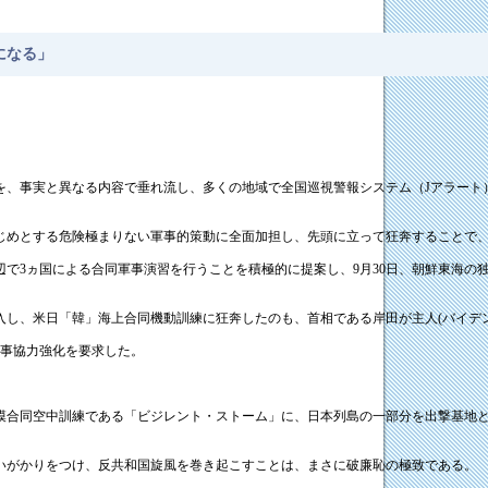
になる」
を、事実と異なる内容で垂れ流し、多くの地域で全国巡視警報システム（Jアラート
じめとする危険極まりない軍事的策動に全面加担し、先頭に立って狂奔することで
辺で3ヵ国による合同軍事演習を行うことを積極的に提案し、9月30日、朝鮮東海
入し、米日「韓」海上合同機動訓練に狂奔したのも、首相である岸田が主人(バイデ
軍事協力強化を要求した。
模合同空中訓練である「ビジレント・ストーム」に、日本列島の一部分を出撃基地
いがかりをつけ、反共和国旋風を巻き起こすことは、まさに破廉恥の極致である。