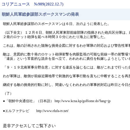
コリアニュース №909(2022.12.7)
朝鮮人民軍総参謀部スポークスマンの発表
朝鮮人民軍総参謀部のスポークスマンは６日、次のように発表した。
（以下全文） １２月６日、朝鮮人民軍東部前線部隊の指摘された砲兵区分隊は
２発のロケット砲弾を延べ８時間３０分にわたり海上に射撃した。
これは、敵の計画された陰険な挑発企図に対するわが軍隊の対応および警告性軍
敵は、意図的に数十発のロケット砲弾射撃を肉眼監視の可能な前線一帯の射撃場
「違反」という常套的な詭弁を並べ立て、われわれに責任を転嫁しようとしてい
「９・１９北南軍事分野合意」に対する違反を論じるには、敵がこれまで行った
わが軍隊は、敵側が前線近隣地帯で刺激的な軍事行動を直ちに中断することを再
継続する敵の挑発的行動に対し、間違いなくわれわれの軍事的対応は昨日と今日
（了）
●「朝鮮中央通信社」（日本語） http://www.kcna.kp/goHome.do?lang=jp
●エルファテレビ http://www.elufa-tv.net/
是非アクセスしてご覧下さい