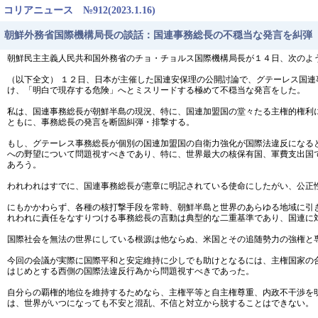
コリアニュース №912(2023.1.16)
朝鮮外務省国際機構局長の談話：国連事務総長の不穏当な発言を糾弾
朝鮮民主主義人民共和国外務省のチョ・チョルス国際機構局長が１４日、次のよ
（以下全文） １２日、日本が主催した国連安保理の公開討論で、グテーレス国
け、「明白で現存する危険」へとミスリードする極めて不穏当な発言をした。
私は、国連事務総長が朝鮮半島の現況、特に、国連加盟国の堂々たる主権的権利
ともに、事務総長の発言を断固糾弾・排撃する。
もし、グテーレス事務総長が個別の国連加盟国の自衛力強化が国際法違反になる
への野望について問題視すべきであり、特に、世界最大の核保有国、軍費支出国
あろう。
われわれはすでに、国連事務総長が憲章に明記されている使命にしたがい、公正
にもかかわらず、各種の核打撃手段を常時、朝鮮半島と世界のあらゆる地域に引
れわれに責任をなすりつける事務総長の言動は典型的な二重基準であり、国連に
国際社会を無法の世界にしている根源は他ならぬ、米国とその追随勢力の強権と
今回の会議が実際に国際平和と安定維持に少しでも助けとなるには、主権国家の
はじめとする西側の国際法違反行為から問題視すべきであった。
自分らの覇権的地位を維持するためなら、主権平等と自主権尊重、内政不干渉を
は、世界がいつになっても不安と混乱、不信と対立から脱することはできない。