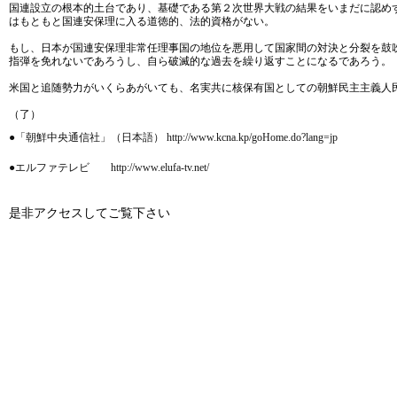
国連設立の根本的土台であり、基礎である第２次世界大戦の結果をいまだに認め
はもともと国連安保理に入る道徳的、法的資格がない。
もし、日本が国連安保理非常任理事国の地位を悪用して国家間の対決と分裂を鼓
指弾を免れないであろうし、自ら破滅的な過去を繰り返すことになるであろう。
米国と追随勢力がいくらあがいても、名実共に核保有国としての朝鮮民主主義人
（了）
●「朝鮮中央通信社」（日本語） http://www.kcna.kp/goHome.do?lang=jp
●エルファテレビ http://www.elufa-tv.net/
是非アクセスしてご覧下さい