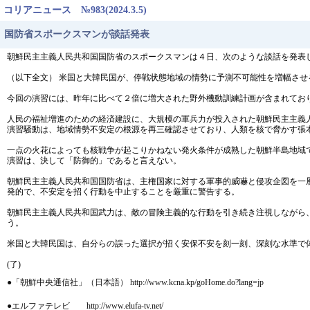
コリアニュース №983(2024.3.5)
国防省スポークスマンが談話発表
朝鮮民主主義人民共和国国防省のスポークスマンは４日、次のような談話を発表
（以下全文） 米国と大韓民国が、停戦状態地域の情勢に予測不可能性を増幅さ
今回の演習には、昨年に比べて２倍に増大された野外機動訓練計画が含まれてお
人民の福祉増進のための経済建設に、大規模の軍兵力が投入された朝鮮民主主義
演習騒動は、地域情勢不安定の根源を再三確認させており、人類を核で脅かす張
一点の火花によっても核戦争が起こりかねない発火条件が成熟した朝鮮半島地域
演習は、決して「防御的」であると言えない。
朝鮮民主主義人民共和国国防省は、主権国家に対する軍事的威嚇と侵攻企図を一
発的で、不安定を招く行動を中止することを厳重に警告する。
朝鮮民主主義人民共和国武力は、敵の冒険主義的な行動を引き続き注視しながら
う。
米国と大韓民国は、自分らの誤った選択が招く安保不安を刻一刻、深刻な水準で
(了)
●「朝鮮中央通信社」（日本語） http://www.kcna.kp/goHome.do?lang=jp
●エルファテレビ http://www.elufa-tv.net/